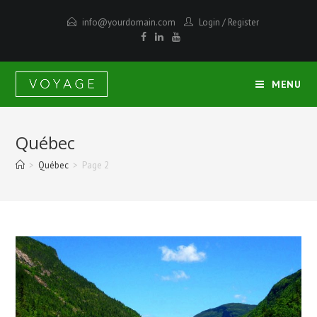
info@yourdomain.com
Login
/
Register
MENU
Québec
>
Québec
>
Page 2