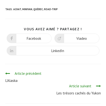
TAGS:
ACHAT
,
MINIVAN
,
QUÉBEC
,
ROAD-TRIP
VOUS AVEZ AIMÉ ? PARTAGEZ !
Facebook
Viadeo
LinkedIn
Continuer
Article précédent
la
L’Alaska
Article suivant
lecture
Les trésors cachés du Yukon