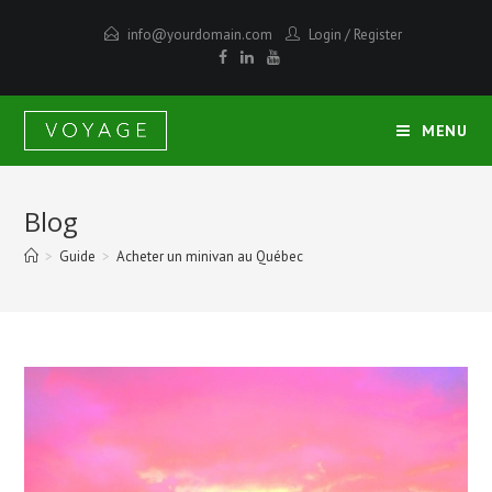
info@yourdomain.com
Login
/
Register
MENU
Blog
>
Guide
>
Acheter un minivan au Québec