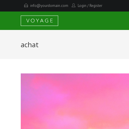
info@yourdomain.com
Login
/
Register
achat