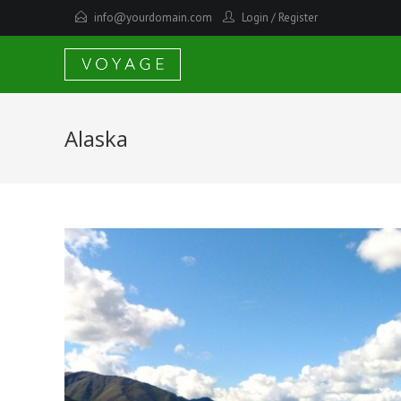
info@yourdomain.com
Login
/
Register
Alaska