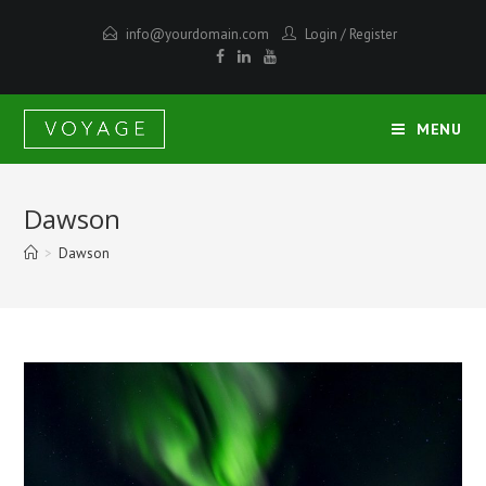
info@yourdomain.com
Login
/
Register
MENU
Dawson
>
Dawson