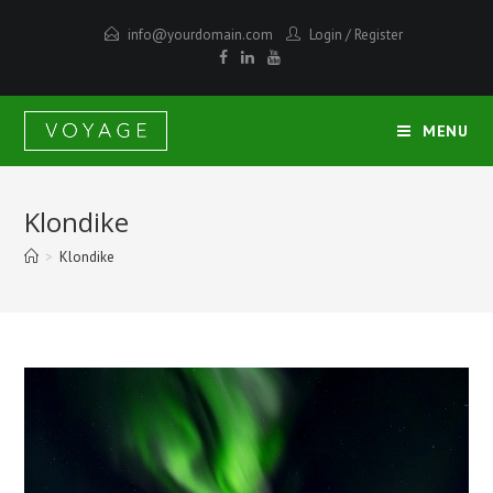
info@yourdomain.com
Login
/
Register
MENU
Klondike
>
Klondike