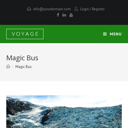
info@yourdomain.com
Login
/
Register
MENU
Magic Bus
>
Magic Bus