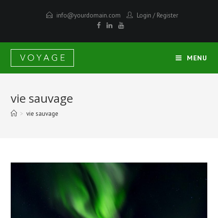
info@yourdomain.com
Login
/
Register
MENU
vie sauvage
>
vie sauvage