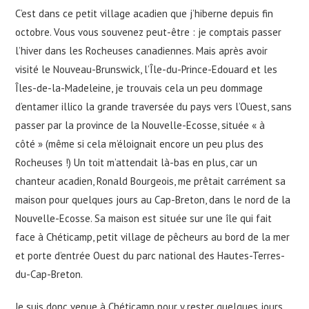
C’est dans ce petit village acadien que j’hiberne depuis fin
octobre. Vous vous souvenez peut-être : je comptais passer
l’hiver dans les Rocheuses canadiennes. Mais après avoir
visité le Nouveau-Brunswick, l’Île-du-Prince-Edouard et les
Îles-de-la-Madeleine, je trouvais cela un peu dommage
d’entamer illico la grande traversée du pays vers l’Ouest, sans
passer par la province de la Nouvelle-Ecosse, située « à
côté » (même si cela m’éloignait encore un peu plus des
Rocheuses !) Un toit m’attendait là-bas en plus, car un
chanteur acadien, Ronald Bourgeois, me prêtait carrément sa
maison pour quelques jours au Cap-Breton, dans le nord de la
Nouvelle-Ecosse. Sa maison est située sur une île qui fait
face à Chéticamp, petit village de pêcheurs au bord de la mer
et porte d’entrée Ouest du parc national des Hautes-Terres-
du-Cap-Breton.
Je suis donc venue à Chéticamp pour y rester quelques jours.