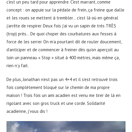
c’est un peu tard pour apprendre. C’est marrant, comme
concept : on appuie sur la pédale de frein, ça freine que dalle
et les roues se mettent à trembler… c’est là où en général
j’arrête de respirer. Deux fois j’ai vu un sapin de très TRÈS
(trop) près… De quoi choper des courbatures aux fesses à
force de les serrer. On m’a pourtant dit de rouler doucement,
d’anticiper et de commencer à freiner dès qu’on aperçoit au
loin un panneau « Stop » situé à 400 mètres, mais même ça,
rien n’y fait.
De plus, Jonathan n’est pas un 4×4 et il s’est retrouvé trois
fois complètement bloqué sur le chemin de ma propre
maison ! Trois fois un ami acadien est venu me tirer de là en
rigolant avec son gros truck et une corde. Solidarité
acadienne, j’vous dis !