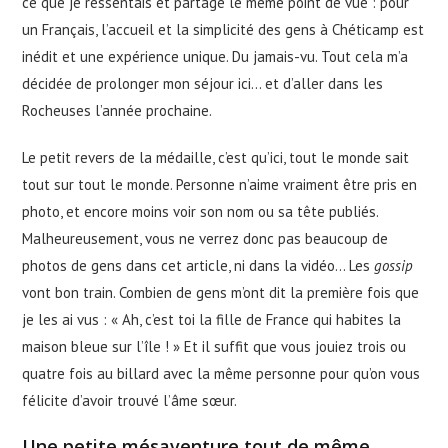
ce que je ressentais et partage le même point de vue : pour
un Français, l’accueil et la simplicité des gens à Chéticamp est
inédit et une expérience unique. Du jamais-vu. Tout cela m’a
décidée de prolonger mon séjour ici… et d’aller dans les
Rocheuses l’année prochaine.
Le petit revers de la médaille, c’est qu’ici, tout le monde sait
tout sur tout le monde. Personne n’aime vraiment être pris en
photo, et encore moins voir son nom ou sa tête publiés.
Malheureusement, vous ne verrez donc pas beaucoup de
photos de gens dans cet article, ni dans la vidéo… Les
gossip
vont bon train. Combien de gens m’ont dit la première fois que
je les ai vus : « Ah, c’est toi la fille de France qui habites la
maison bleue sur l’île ! » Et il suffit que vous jouiez trois ou
quatre fois au billard avec la même personne pour qu’on vous
félicite d’avoir trouvé l’âme sœur.
Une petite mésaventure tout de même…