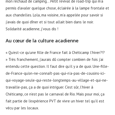
mon réchaud de camping… Petit revival de road-trip qui m’a
permis d’avaler quelque chose, éclairée à la lampe frontale et
aux chandelles. Lola, ma voisine, m’a appelée pour savoir si
j’avais de quoi dîner et si tout allait bien dans le noir.
Solidarité acadienne, j’vous dis !
Au cœur de la culture acadienne
« Qu’est-ce qu’une fille de France fait à Chéticamp l’hiver?!?
» Très franchement, j’aurais dû compter combien de fois j’ai
entendu cette question. Il faut dire qu’il y a de quoi. Une-fille-
de-France-qu’on-ne-connaît-pas-qui-n’a-pas-de-cousins-ici-
qui-voyage-seule-qui-reste-longtemps-au-village-et-qui-ne-
travaille-pas, ça a de quoi intriguer. C’est sûr, l’hiver à
Chéticamp, ce n’est pas le carnaval de Rio. Mais pour moi, ça
fait partie de l’expérience PVT de vivre un hiver tel qu’il est
vécu par les locaux.