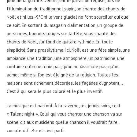
joue de la guitare. Dehors, sur le parvis de l’église, lors de
l’illumination du traditionnel sapin, on chante des chants de
Noël et ni les -9°C ni le vent glacial ne font sourciller qui que
ce soit. En sortant du magasin d’alimentation, un groupe de
personnes, bonnets rouges sur la tête, vous chante des
chants de Noël, sur fond de guitare rythmée. En toute
simplicité. Sans prosélytisme. Ici, Noël est une fête simple, une
ambiance, une tradition, une atmosphère, un patrimoine, une
coutume qu’on ne renie pas, qu’on ne dissimule pas, qu’on
admet même si l’on est éloigné de la religion. Toutes les
maisons sont richement décorées, les façades clignotent…
C’est à qui sera le plus coloré et le plus inventif.
La musique est partout. À la taverne, les jeudis soirs, c’est
« Talent night ». Celui qui veut chanter une chanson va sur
scène, dit aux musiciens quelle chanson il voudrait faire,
compte « 3…4 » et c’est parti.