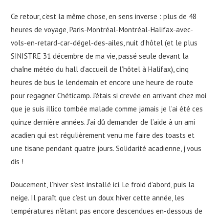
Ce retour, c’est la même chose, en sens inverse : plus de 48
heures de voyage, Paris-Montréal-Montréal-Halifax-avec-
vols-en-retard-car-dégel-des-ailes, nuit d’hôtel (et le plus
SINISTRE 31 décembre de ma vie, passé seule devant la
chaîne météo du hall d’accueil de l’hôtel à Halifax), cinq
heures de bus le lendemain et encore une heure de route
pour regagner Chéticamp. J’étais si crevée en arrivant chez moi
que je suis illico tombée malade comme jamais je l’ai été ces
quinze dernière années. J’ai dû demander de l’aide à un ami
acadien qui est régulièrement venu me faire des toasts et
une tisane pendant quatre jours. Solidarité acadienne, j’vous
dis !
Doucement, l’hiver s’est installé ici. Le froid d’abord, puis la
neige. Il paraît que c’est un doux hiver cette année, les
températures n’étant pas encore descendues en-dessous de