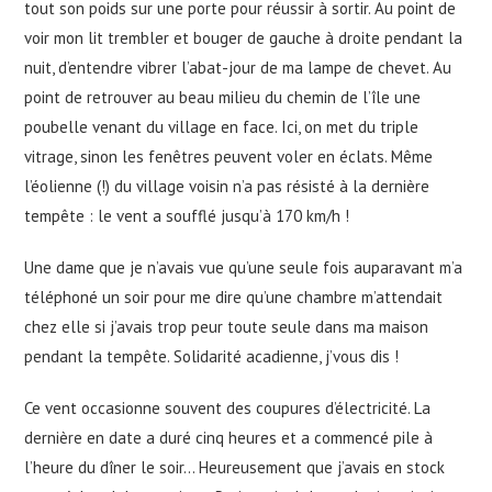
tout son poids sur une porte pour réussir à sortir. Au point de
voir mon lit trembler et bouger de gauche à droite pendant la
nuit, d’entendre vibrer l’abat-jour de ma lampe de chevet. Au
point de retrouver au beau milieu du chemin de l’île une
poubelle venant du village en face. Ici, on met du triple
vitrage, sinon les fenêtres peuvent voler en éclats. Même
l’éolienne (!) du village voisin n’a pas résisté à la dernière
tempête : le vent a soufflé jusqu’à 170 km/h !
Une dame que je n’avais vue qu’une seule fois auparavant m’a
téléphoné un soir pour me dire qu’une chambre m’attendait
chez elle si j’avais trop peur toute seule dans ma maison
pendant la tempête. Solidarité acadienne, j’vous dis !
Ce vent occasionne souvent des coupures d’électricité. La
dernière en date a duré cinq heures et a commencé pile à
l’heure du dîner le soir… Heureusement que j’avais en stock