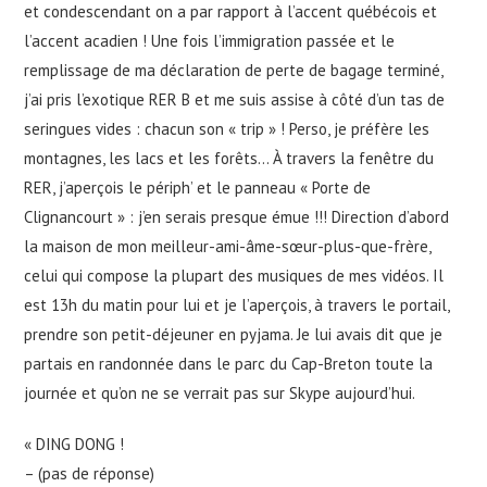
et condescendant on a par rapport à l’accent québécois et
l’accent acadien ! Une fois l’immigration passée et le
remplissage de ma déclaration de perte de bagage terminé,
j’ai pris l’exotique RER B et me suis assise à côté d’un tas de
seringues vides : chacun son « trip » ! Perso, je préfère les
montagnes, les lacs et les forêts… À travers la fenêtre du
RER, j’aperçois le périph’ et le panneau « Porte de
Clignancourt » : j’en serais presque émue !!! Direction d’abord
la maison de mon meilleur-ami-âme-sœur-plus-que-frère,
celui qui compose la plupart des musiques de mes vidéos. Il
est 13h du matin pour lui et je l’aperçois, à travers le portail,
prendre son petit-déjeuner en pyjama. Je lui avais dit que je
partais en randonnée dans le parc du Cap-Breton toute la
journée et qu’on ne se verrait pas sur Skype aujourd’hui.
« DING DONG !
– (pas de réponse)