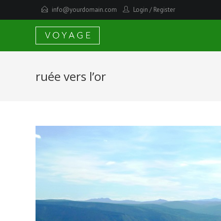
info@yourdomain.com
Login
/
Register
ruée vers l’or