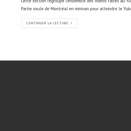
Cette section regroupe l'ensemble des vidéos faites au Yuk
Partie seule de Montréal en minivan pour atteindre le Yu
CONTINUER LA LECTURE